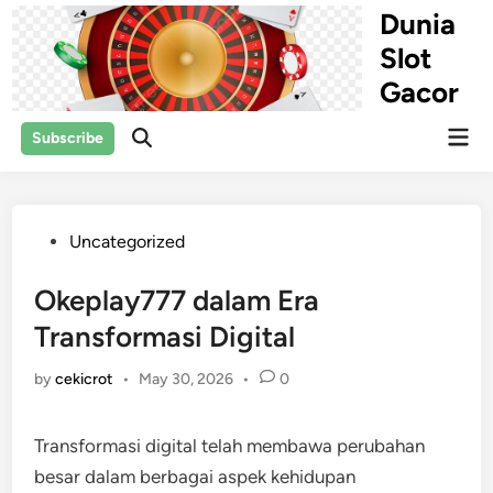
Skip
Dunia
to
Slot
content
Gacor
Mai
Subscribe
Open
Men
Search
Posted
Uncategorized
in
Okeplay777 dalam Era
Transformasi Digital
by
cekicrot
•
May 30, 2026
•
0
Transformasi digital telah membawa perubahan
besar dalam berbagai aspek kehidupan