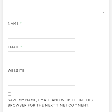
NAME
*
EMAIL
*
WEBSITE
SAVE MY NAME, EMAIL, AND WEBSITE IN THIS
BROWSER FOR THE NEXT TIME I COMMENT.