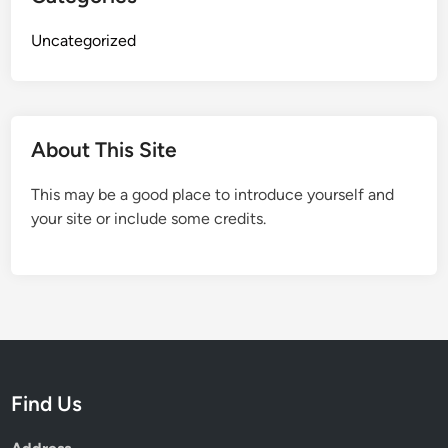
Uncategorized
About This Site
This may be a good place to introduce yourself and
your site or include some credits.
Find Us