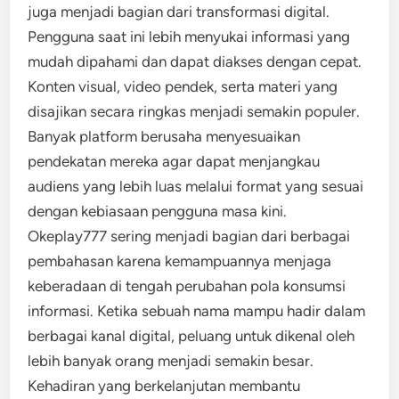
juga menjadi bagian dari transformasi digital.
Pengguna saat ini lebih menyukai informasi yang
mudah dipahami dan dapat diakses dengan cepat.
Konten visual, video pendek, serta materi yang
disajikan secara ringkas menjadi semakin populer.
Banyak platform berusaha menyesuaikan
pendekatan mereka agar dapat menjangkau
audiens yang lebih luas melalui format yang sesuai
dengan kebiasaan pengguna masa kini.
Okeplay777 sering menjadi bagian dari berbagai
pembahasan karena kemampuannya menjaga
keberadaan di tengah perubahan pola konsumsi
informasi. Ketika sebuah nama mampu hadir dalam
berbagai kanal digital, peluang untuk dikenal oleh
lebih banyak orang menjadi semakin besar.
Kehadiran yang berkelanjutan membantu