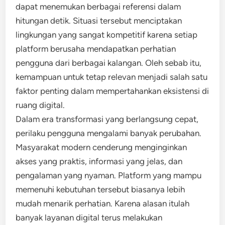
dapat menemukan berbagai referensi dalam
hitungan detik. Situasi tersebut menciptakan
lingkungan yang sangat kompetitif karena setiap
platform berusaha mendapatkan perhatian
pengguna dari berbagai kalangan. Oleh sebab itu,
kemampuan untuk tetap relevan menjadi salah satu
faktor penting dalam mempertahankan eksistensi di
ruang digital.
Dalam era transformasi yang berlangsung cepat,
perilaku pengguna mengalami banyak perubahan.
Masyarakat modern cenderung menginginkan
akses yang praktis, informasi yang jelas, dan
pengalaman yang nyaman. Platform yang mampu
memenuhi kebutuhan tersebut biasanya lebih
mudah menarik perhatian. Karena alasan itulah
banyak layanan digital terus melakukan