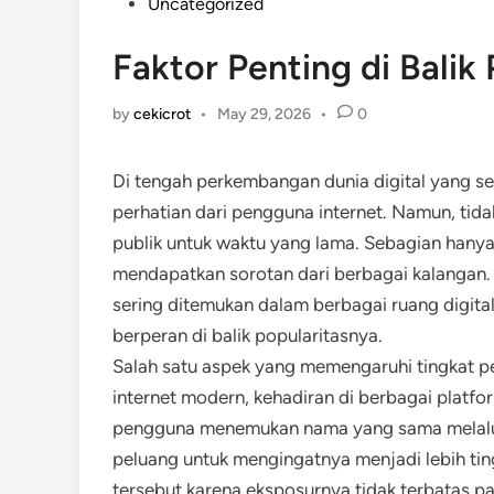
Posted
Uncategorized
in
Faktor Penting di Balik
by
cekicrot
•
May 29, 2026
•
0
Di tengah perkembangan dunia digital yang 
perhatian dari pengguna internet. Namun, t
publik untuk waktu yang lama. Sebagian hanya 
mendapatkan sorotan dari berbagai kalangan
sering ditemukan dalam berbagai ruang digital
berperan di balik popularitasnya.
Salah satu aspek yang memengaruhi tingkat pe
internet modern, kehadiran di berbagai platfo
pengguna menemukan nama yang sama melalui pe
peluang untuk mengingatnya menjadi lebih ti
tersebut karena eksposurnya tidak terbatas pa