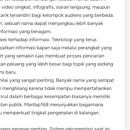
, video singkat, infografis, siaran langsung, maupun
a tarik tersendiri bagi kelompok audiens yang berbeda.
an, sebuah nama dapat menjangkau lebih banyak
informasi yang beragam.
ses terhadap informasi. Teknologi yang terus
kan informasi kapan saja melalui perangkat yang
rnet yang semakin luas membuat proses pencarian
kan peluang yang lebih besar bagi topik yang sedang
ns baru.
i nilai yang sangat penting. Banyak nama yang sempat
n menghilang karena tidak mampu mempertahankan
ncul dalam berbagai kesempatan biasanya memiliki
gatan publik. Mantap168 menunjukkan bagaimana
u memperkuat tingkat pengenalan di kalangan
ng peranan penting. Sistem rekomendasi saat ini