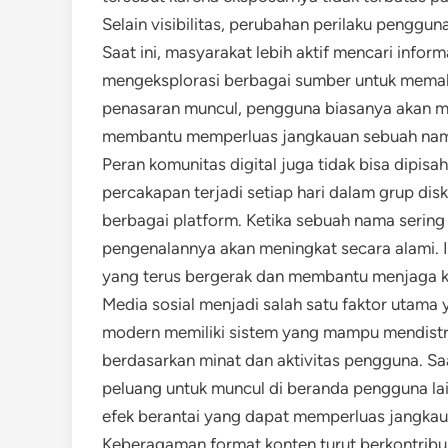
Selain visibilitas, perubahan perilaku penggu
Saat ini, masyarakat lebih aktif mencari info
mengeksplorasi berbagai sumber untuk memaha
penasaran muncul, pengguna biasanya akan me
membantu memperluas jangkauan sebuah nama
Peran komunitas digital juga tidak bisa dipis
percakapan terjadi setiap hari dalam grup dis
berbagai platform. Ketika sebuah nama sering m
pengenalannya akan meningkat secara alami. I
yang terus bergerak dan membantu menjaga ke
Media sosial menjadi salah satu faktor utam
modern memiliki sistem yang mampu mendistri
berdasarkan minat dan aktivitas pengguna. Sa
peluang untuk muncul di beranda pengguna lai
efek berantai yang dapat memperluas jangkaua
Keberagaman format konten turut berkontribu