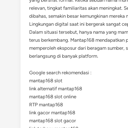
yang bersifat formal. Ketika sebuah nama mu
relevan, tingkat familiaritas akan meningkat.
dibahas, semakin besar kemungkinan mereka 
Lingkungan digital saat ini bergerak sangat ce
Dalam situasi tersebut, hanya nama yang ma
terus berkembang. Mantap168 mendapatkan per
memperoleh eksposur dari beragam sumber, s
berlangsung di banyak platform.
Google search rekomendasi :
mantap168 slot
link alternatif mantap168
mantap168 slot online
RTP mantap168
link gacor mantap168
mantap168 slot gacor