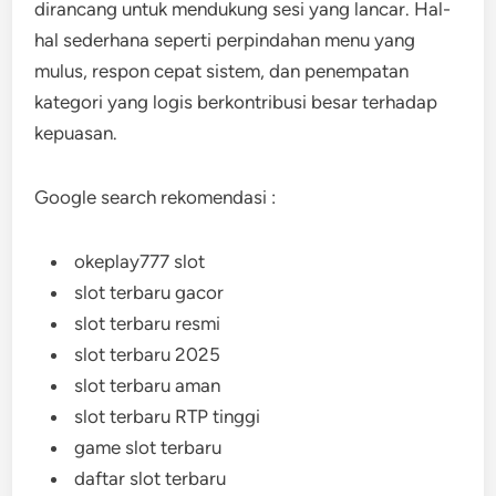
dirancang untuk mendukung sesi yang lancar. Hal-
hal sederhana seperti perpindahan menu yang
mulus, respon cepat sistem, dan penempatan
kategori yang logis berkontribusi besar terhadap
kepuasan.
Google search rekomendasi :
okeplay777 slot
slot terbaru gacor
slot terbaru resmi
slot terbaru 2025
slot terbaru aman
slot terbaru RTP tinggi
game slot terbaru
daftar slot terbaru