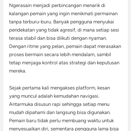
Ngerasain menjadi perbincangan menarik di
kalangan pemain yang ingin menikmati permainan
tanpa terburu-buru. Banyak pengguna menyukai
pendekatan yang tidak agresif, di mana setiap sesi
terasa stabil dan bisa diikuti dengan nyaman.
Dengan ritme yang pelan, pemain dapat merasakan
proses bermain secara lebih mendalam, sambil
tetap menjaga kontrol atas strategi dan keputusan
mereka.
Sejak pertama kali mengakses platform, kesan
yang muncul adalah kemudahan navigasi.
Antarmuka disusun rapi sehingga setiap menu
mudah dipahami dan langsung bisa digunakan.
Pemain baru tidak perlu membuang waktu untuk
menyesuaikan diri, sementara pengguna lama bisa