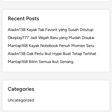
Recent Posts
Aladin138 Kayak Tab Favorit yang Susah Ditutup
Okeplay777 Jadi Wajah Baru yang Mudah Disukai
Mantap168 Kayak Notebook Penuh Momen Seru
Aladin138 Gak Perlu Ikut Hype Buat Tetap Terlihat
Mantap168 Bikin Semua Ikut Senang
Categories
Uncategorized