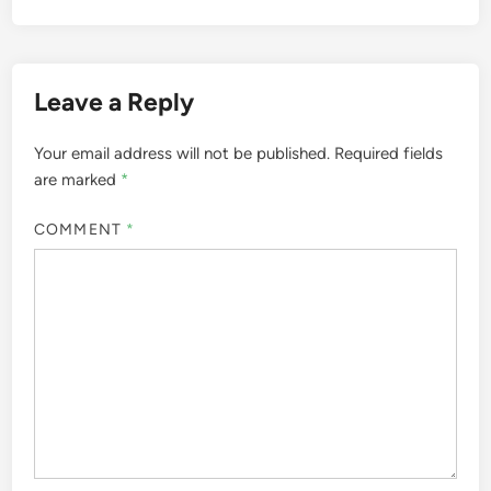
Leave a Reply
Your email address will not be published.
Required fields
are marked
*
COMMENT
*