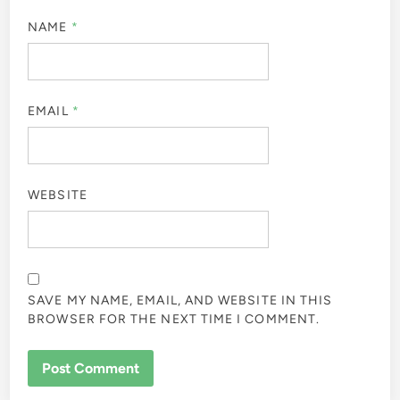
NAME
*
EMAIL
*
WEBSITE
SAVE MY NAME, EMAIL, AND WEBSITE IN THIS
BROWSER FOR THE NEXT TIME I COMMENT.