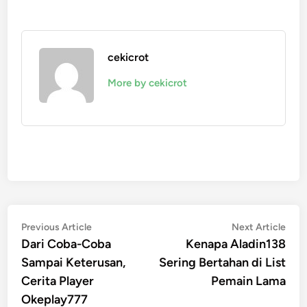
cekicrot
More by cekicrot
Post
Previous
Nex
Previous Article
Next Article
article:
artic
Dari Coba-Coba
Kenapa Aladin138
navigation
Sampai Keterusan,
Sering Bertahan di List
Cerita Player
Pemain Lama
Okeplay777