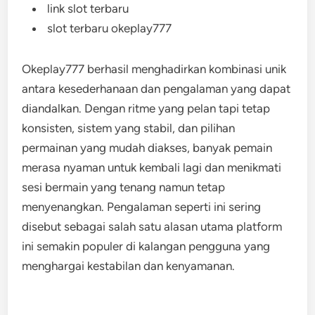
link slot terbaru
slot terbaru okeplay777
Okeplay777 berhasil menghadirkan kombinasi unik
antara kesederhanaan dan pengalaman yang dapat
diandalkan. Dengan ritme yang pelan tapi tetap
konsisten, sistem yang stabil, dan pilihan
permainan yang mudah diakses, banyak pemain
merasa nyaman untuk kembali lagi dan menikmati
sesi bermain yang tenang namun tetap
menyenangkan. Pengalaman seperti ini sering
disebut sebagai salah satu alasan utama platform
ini semakin populer di kalangan pengguna yang
menghargai kestabilan dan kenyamanan.