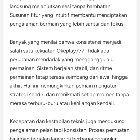
langsung melanjutkan sesi tanpa hambatan.
Susunan fitur yang intuitif membantu menciptakan
pengalaman bermain yang lebih santai dan fokus.
Banyak yang menilai bahwa konsistensi menjadi
salah satu kekuatan Okeplay777. Tidak ada
perubahan mendadak yang mengganggu alur
permainan. Sistem berjalan stabil, dan ritme
permainan tetap terasa seimbang dari awal hingga
akhir. Hal ini memungkinkan pemain mengatur
strategi sendiri dan menikmati setiap momen tanpa
merasa terburu-buru atau kehilangan kendali.
Kecepatan dan kestabilan teknis juga mendukung
pengalaman pelan tapi konsisten. Proses pemuatan
halaman berjalan lancar di berbagai perangkat,