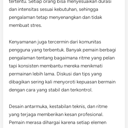
tertentu. Setiap orang bisa menyesuaikan durasi
dan intensitas sesuai kebutuhan, sehingga
pengalaman tetap menyenangkan dan tidak
membuat stres.
Kenyamanan juga tercermin dari komunitas
pengguna yang terbentuk. Banyak pemain berbagi
pengalaman tentang bagaimana ritme yang pelan
tapi konsisten membantu mereka menikmati
permainan lebih lama. Diskusi dan tips yang
dibagikan sering kali menyoroti kepuasan bermain
dengan cara yang stabil dan terkontrol.
Desain antarmuka, kestabilan teknis, dan ritme
yang terjaga memberikan kesan profesional.
Pemain merasa dihargai karena setiap elemen