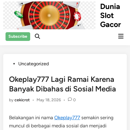
Skip
Dunia
to
Slot
content
Gacor
Mai
Subscribe
Open
Men
Search
Posted
Uncategorized
in
Okeplay777 Lagi Ramai Karena
Banyak Dibahas di Sosial Media
by
cekicrot
•
May 18, 2026
•
0
Belakangan ini nama
Okeplay777
semakin sering
muncul di berbagai media sosial dan menjadi