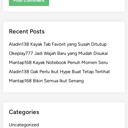
Recent Posts
Aladin138 Kayak Tab Favorit yang Susah Ditutup
Okeplay777 Jadi Wajah Baru yang Mudah Disukai
Mantap168 Kayak Notebook Penuh Momen Seru
Aladin138 Gak Perlu Ikut Hype Buat Tetap Terlihat
Mantap168 Bikin Semua Ikut Senang
Categories
Uncategorized