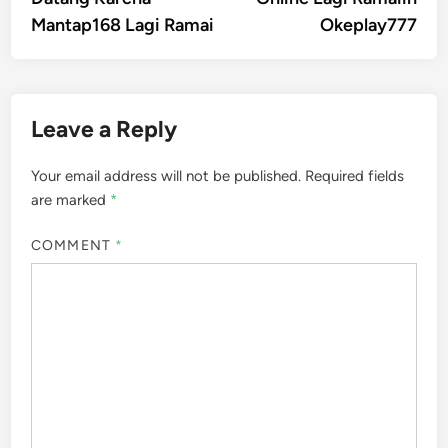
Mantap168 Lagi Ramai
Okeplay777
Leave a Reply
Your email address will not be published.
Required fields
are marked
*
COMMENT
*