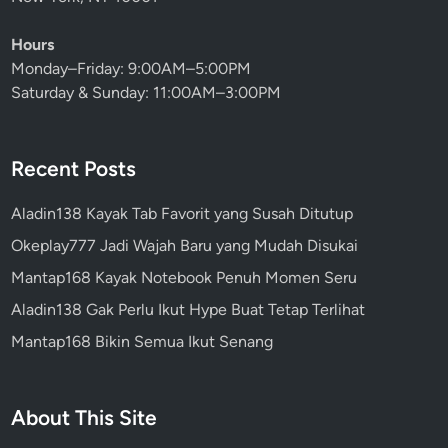
Hours
Monday–Friday: 9:00AM–5:00PM
Saturday & Sunday: 11:00AM–3:00PM
Recent Posts
Aladin138 Kayak Tab Favorit yang Susah Ditutup
Okeplay777 Jadi Wajah Baru yang Mudah Disukai
Mantap168 Kayak Notebook Penuh Momen Seru
Aladin138 Gak Perlu Ikut Hype Buat Tetap Terlihat
Mantap168 Bikin Semua Ikut Senang
About This Site