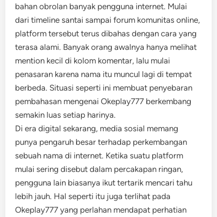
bahan obrolan banyak pengguna internet. Mulai
dari timeline santai sampai forum komunitas online,
platform tersebut terus dibahas dengan cara yang
terasa alami. Banyak orang awalnya hanya melihat
mention kecil di kolom komentar, lalu mulai
penasaran karena nama itu muncul lagi di tempat
berbeda. Situasi seperti ini membuat penyebaran
pembahasan mengenai Okeplay777 berkembang
semakin luas setiap harinya.
Di era digital sekarang, media sosial memang
punya pengaruh besar terhadap perkembangan
sebuah nama di internet. Ketika suatu platform
mulai sering disebut dalam percakapan ringan,
pengguna lain biasanya ikut tertarik mencari tahu
lebih jauh. Hal seperti itu juga terlihat pada
Okeplay777 yang perlahan mendapat perhatian