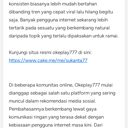
konsisten biasanya lebih mudah bertahan
dibanding tren yang cepat viral lalu hilang begitu
saja. Banyak pengguna internet sekarang lebih
tertarik pada sesuatu yang berkembang natural
daripada topik yang terlalu dipaksakan untuk ramai.
Kunjungi situs resmi okeplay777 di sini:
https://www.cake.me/me/sukanta77
Di beberapa komunitas online, Okeplay777 mulai
dianggap sebagai salah satu platform yang sering
muncul dalam rekomendasi media sosial.
Pembahasannya berkembang lewat gaya
komunikasi ringan yang terasa dekat dengan
kebiasaan pengguna internet masa kini. Dari