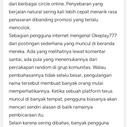
dari berbagai circle online. Penyebaran yang
berjalan natural sering kali lebih cepat menarik rasa
penasaran dibanding promosi yang terlalu
mencolok.
Sebagian pengguna internet mengenal Okeplay777
dari postingan sederhana yang muncul di beranda
mereka. Ada yang melihatnya lewat komentar
santai, ada pula yang menemukannya dari
percakapan random di grup komunitas. Walau
pembahasannya tidak selalu besar, pengulangan
nama tersebut membuat banyak orang mulai
memperhatikannya. Ketika sebuah platform terus
muncul di banyak tempat, pengguna biasanya akan
mencari sendiri alasan di balik ramainya
pembicaraan itu.
Selain karena sering dibahas, banyak pengguna