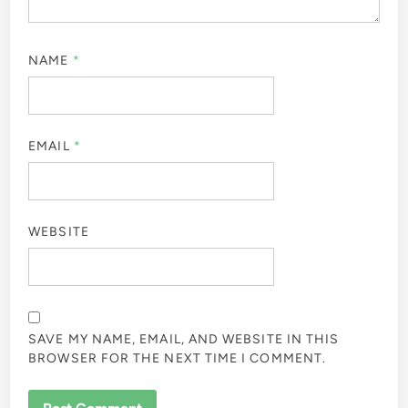
NAME
*
EMAIL
*
WEBSITE
SAVE MY NAME, EMAIL, AND WEBSITE IN THIS
BROWSER FOR THE NEXT TIME I COMMENT.