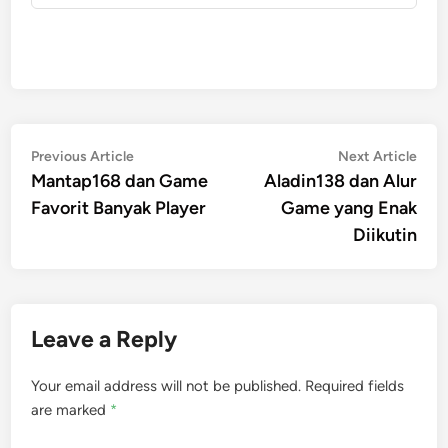
Post
Previous
Nex
Previous Article
Next Article
article:
artic
Mantap168 dan Game
Aladin138 dan Alur
navigation
Favorit Banyak Player
Game yang Enak
Diikutin
Leave a Reply
Your email address will not be published.
Required fields
are marked
*