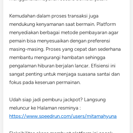
Kemudahan dalam proses transaksi juga
mendukung kenyamanan saat bermain. Platform
menyediakan berbagai metode pembayaran agar
pemain bisa menyesuaikan dengan preferensi
masing-masing. Proses yang cepat dan sederhana
membantu mengurangi hambatan sehingga
pengalaman hiburan berjalan lancar. Efisiensi ini
sangat penting untuk menjaga suasana santai dan
fokus pada keseruan permainan.
Udah siap jadi pemburu jackpot? Langsung
meluncur ke Halaman resminya :
https://www.speedrun.com/users/mitamahyuna