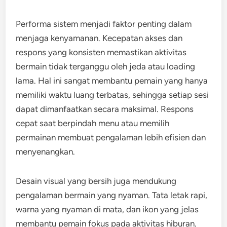
Performa sistem menjadi faktor penting dalam
menjaga kenyamanan. Kecepatan akses dan
respons yang konsisten memastikan aktivitas
bermain tidak terganggu oleh jeda atau loading
lama. Hal ini sangat membantu pemain yang hanya
memiliki waktu luang terbatas, sehingga setiap sesi
dapat dimanfaatkan secara maksimal. Respons
cepat saat berpindah menu atau memilih
permainan membuat pengalaman lebih efisien dan
menyenangkan.
Desain visual yang bersih juga mendukung
pengalaman bermain yang nyaman. Tata letak rapi,
warna yang nyaman di mata, dan ikon yang jelas
membantu pemain fokus pada aktivitas hiburan.