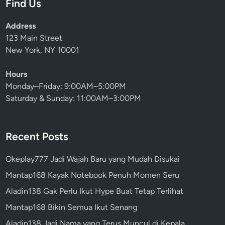
Find Us
Address
123 Main Street
New York, NY 10001
Hours
Monday–Friday: 9:00AM–5:00PM
Saturday & Sunday: 11:00AM–3:00PM
Recent Posts
Okeplay777 Jadi Wajah Baru yang Mudah Disukai
Mantap168 Kayak Notebook Penuh Momen Seru
Aladin138 Gak Perlu Ikut Hype Buat Tetap Terlihat
Mantap168 Bikin Semua Ikut Senang
Aladin138 Jadi Nama yang Terus Muncul di Kepala