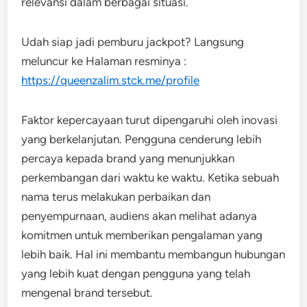
relevansi dalam berbagai situasi.
Udah siap jadi pemburu jackpot? Langsung
meluncur ke Halaman resminya :
https://queenzalim.stck.me/profile
Faktor kepercayaan turut dipengaruhi oleh inovasi
yang berkelanjutan. Pengguna cenderung lebih
percaya kepada brand yang menunjukkan
perkembangan dari waktu ke waktu. Ketika sebuah
nama terus melakukan perbaikan dan
penyempurnaan, audiens akan melihat adanya
komitmen untuk memberikan pengalaman yang
lebih baik. Hal ini membantu membangun hubungan
yang lebih kuat dengan pengguna yang telah
mengenal brand tersebut.