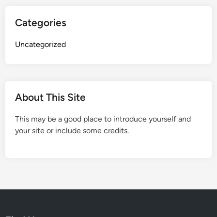
Categories
Uncategorized
About This Site
This may be a good place to introduce yourself and
your site or include some credits.