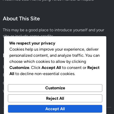
About This Site
This may be a good place to introduce yourself and your
site or include some credits.
We respect your privacy
Cookies help us improve your experience, deliver
Meta
personalized content, and analyze traffic. You can
choose which cookies to allow by clicking
Log in
Customize
. Click
Accept All
to consent or
Reject
All
to decline non-essential cookies.
Entries feed
Comments feed
Customize
WordPress.org
Reject All
Accept All