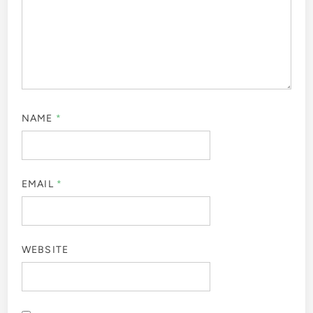
NAME
*
EMAIL
*
WEBSITE