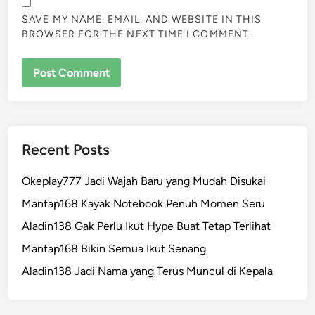
SAVE MY NAME, EMAIL, AND WEBSITE IN THIS
BROWSER FOR THE NEXT TIME I COMMENT.
Recent Posts
Okeplay777 Jadi Wajah Baru yang Mudah Disukai
Mantap168 Kayak Notebook Penuh Momen Seru
Aladin138 Gak Perlu Ikut Hype Buat Tetap Terlihat
Mantap168 Bikin Semua Ikut Senang
Aladin138 Jadi Nama yang Terus Muncul di Kepala