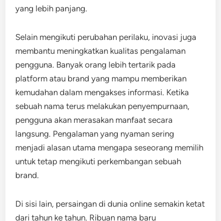
yang lebih panjang.
Selain mengikuti perubahan perilaku, inovasi juga
membantu meningkatkan kualitas pengalaman
pengguna. Banyak orang lebih tertarik pada
platform atau brand yang mampu memberikan
kemudahan dalam mengakses informasi. Ketika
sebuah nama terus melakukan penyempurnaan,
pengguna akan merasakan manfaat secara
langsung. Pengalaman yang nyaman sering
menjadi alasan utama mengapa seseorang memilih
untuk tetap mengikuti perkembangan sebuah
brand.
Di sisi lain, persaingan di dunia online semakin ketat
dari tahun ke tahun. Ribuan nama baru