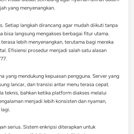
ajah yang menyenangkan.
s. Setiap langkah dirancang agar mudah diikuti tanpa
na bisa langsung mengakses berbagai fitur utama.
terasa lebih menyenangkan, terutama bagi mereka
al. Efisiensi prosedur menjadi salah satu alasan
77.
tama yang mendukung kepuasan pengguna. Server yang
ng lancar, dan transisi antar menu terasa cepat.
la teknis, bahkan ketika platform diakses melalui
pengalaman menjadi lebih konsisten dan nyaman,
lagi.
n serius. Sistem enkripsi diterapkan untuk