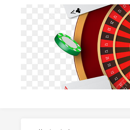
Skip
to
content