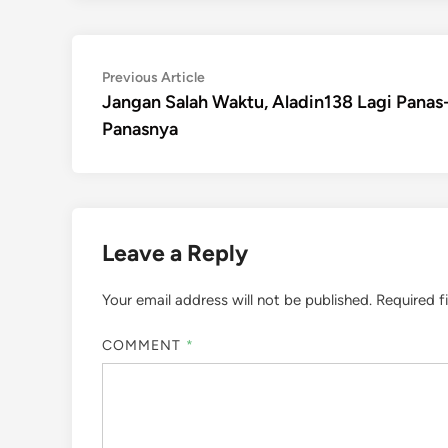
Post
Previous
Previous Article
article:
Jangan Salah Waktu, Aladin138 Lagi Panas
navigation
Panasnya
Leave a Reply
Your email address will not be published.
Required f
COMMENT
*