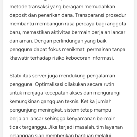
metode transaksi yang beragam memudahkan
deposit dan penarikan dana. Transparansi prosedur
membantu membangun rasa percaya bagi anggota
baru, memastikan aktivitas bermain berjalan lancar
dan aman. Dengan perlindungan yang baik,
pengguna dapat fokus menikmati permainan tanpa
khawatir terhadap risiko kebocoran informasi.
Stabilitas server juga mendukung pengalaman
pengguna. Optimalisasi dilakukan secara rutin
untuk menjaga kecepatan akses dan mengurangi
kemungkinan gangguan teknis. Ketika jumlah
pengunjung meningkat, sistem tetap mampu
berjalan lancar sehingga kenyamanan bermain
tidak terganggu. Jika terjadi masalah, tim layanan
pelanggan siap memberikan bantuan melalui