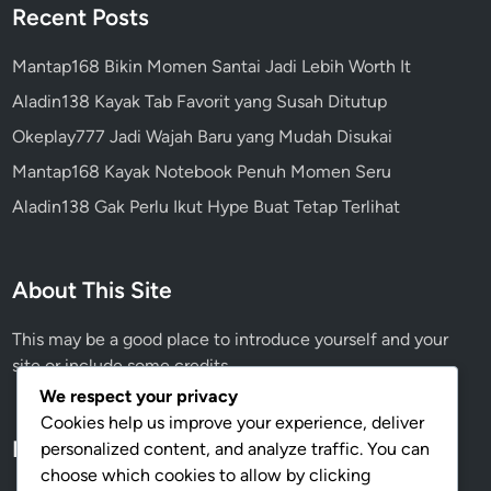
Recent Posts
Mantap168 Bikin Momen Santai Jadi Lebih Worth It
Aladin138 Kayak Tab Favorit yang Susah Ditutup
Okeplay777 Jadi Wajah Baru yang Mudah Disukai
Mantap168 Kayak Notebook Penuh Momen Seru
Aladin138 Gak Perlu Ikut Hype Buat Tetap Terlihat
About This Site
This may be a good place to introduce yourself and your
site or include some credits.
We respect your privacy
Cookies help us improve your experience, deliver
Meta
personalized content, and analyze traffic. You can
choose which cookies to allow by clicking