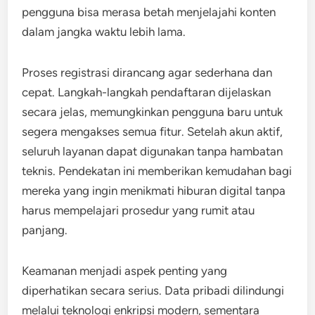
pengguna bisa merasa betah menjelajahi konten
dalam jangka waktu lebih lama.
Proses registrasi dirancang agar sederhana dan
cepat. Langkah-langkah pendaftaran dijelaskan
secara jelas, memungkinkan pengguna baru untuk
segera mengakses semua fitur. Setelah akun aktif,
seluruh layanan dapat digunakan tanpa hambatan
teknis. Pendekatan ini memberikan kemudahan bagi
mereka yang ingin menikmati hiburan digital tanpa
harus mempelajari prosedur yang rumit atau
panjang.
Keamanan menjadi aspek penting yang
diperhatikan secara serius. Data pribadi dilindungi
melalui teknologi enkripsi modern, sementara