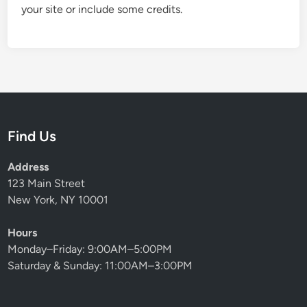
your site or include some credits.
Find Us
Address
123 Main Street
New York, NY 10001
Hours
Monday–Friday: 9:00AM–5:00PM
Saturday & Sunday: 11:00AM–3:00PM