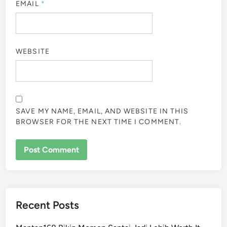
EMAIL
*
WEBSITE
SAVE MY NAME, EMAIL, AND WEBSITE IN THIS
BROWSER FOR THE NEXT TIME I COMMENT.
Recent Posts