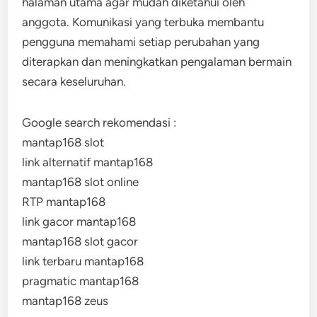
halaman utama agar mudah diketahui oleh
anggota. Komunikasi yang terbuka membantu
pengguna memahami setiap perubahan yang
diterapkan dan meningkatkan pengalaman bermain
secara keseluruhan.
Google search rekomendasi :
mantap168 slot
link alternatif mantap168
mantap168 slot online
RTP mantap168
link gacor mantap168
mantap168 slot gacor
link terbaru mantap168
pragmatic mantap168
mantap168 zeus