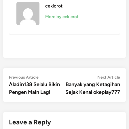
cekicrot
More by cekicrot
Post
Previous
Nex
Previous Article
Next Article
article:
artic
Aladin138 Selalu Bikin
Banyak yang Ketagihan
navigation
Pengen Main Lagi
Sejak Kenal okeplay777
Leave a Reply