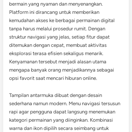
bermain yang nyaman dan menyenangkan.
Platform ini dirancang untuk memberikan
kemudahan akses ke berbagai permainan digital
tanpa harus melalui prosedur rumit. Dengan
struktur navigasi yang jelas, setiap fitur dapat
ditemukan dengan cepat, membuat aktivitas
eksplorasi terasa efisien sekaligus menarik.
Kenyamanan tersebut menjadi alasan utama
mengapa banyak orang menjadikannya sebagai
opsi favorit saat mencari hiburan online.
Tampilan antarmuka dibuat dengan desain
sederhana namun modern. Menu navigasi tersusun
rapi agar pengguna dapat langsung menemukan
kategori permainan yang diinginkan. Kombinasi
warna dan ikon dipilih secara seimbang untuk