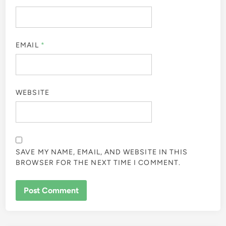
EMAIL
*
WEBSITE
SAVE MY NAME, EMAIL, AND WEBSITE IN THIS
BROWSER FOR THE NEXT TIME I COMMENT.