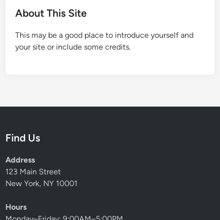
About This Site
This may be a good place to introduce yourself and
your site or include some credits.
Find Us
Address
123 Main Street
New York, NY 10001
Hours
Monday–Friday: 9:00AM–5:00PM