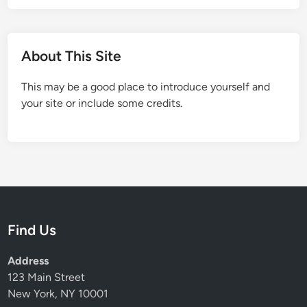
About This Site
This may be a good place to introduce yourself and
your site or include some credits.
Find Us
Address
123 Main Street
New York, NY 10001