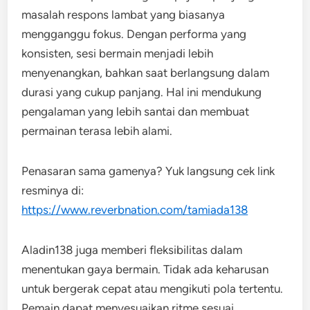
masalah respons lambat yang biasanya
mengganggu fokus. Dengan performa yang
konsisten, sesi bermain menjadi lebih
menyenangkan, bahkan saat berlangsung dalam
durasi yang cukup panjang. Hal ini mendukung
pengalaman yang lebih santai dan membuat
permainan terasa lebih alami.
Penasaran sama gamenya? Yuk langsung cek link
resminya di:
https://www.reverbnation.com/tamiada138
Aladin138 juga memberi fleksibilitas dalam
menentukan gaya bermain. Tidak ada keharusan
untuk bergerak cepat atau mengikuti pola tertentu.
Pemain dapat menyesuaikan ritme sesuai