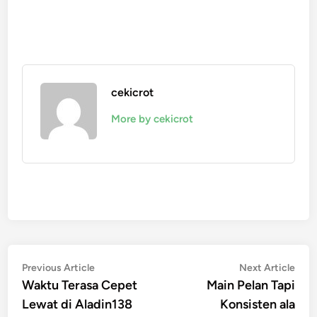
cekicrot
More by cekicrot
Post
Previous
Nex
Previous Article
Next Article
article:
artic
Waktu Terasa Cepet
Main Pelan Tapi
navigation
Lewat di Aladin138
Konsisten ala