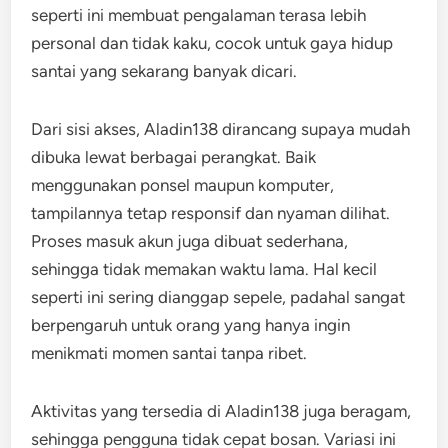
seperti ini membuat pengalaman terasa lebih
personal dan tidak kaku, cocok untuk gaya hidup
santai yang sekarang banyak dicari.
Dari sisi akses, Aladin138 dirancang supaya mudah
dibuka lewat berbagai perangkat. Baik
menggunakan ponsel maupun komputer,
tampilannya tetap responsif dan nyaman dilihat.
Proses masuk akun juga dibuat sederhana,
sehingga tidak memakan waktu lama. Hal kecil
seperti ini sering dianggap sepele, padahal sangat
berpengaruh untuk orang yang hanya ingin
menikmati momen santai tanpa ribet.
Aktivitas yang tersedia di Aladin138 juga beragam,
sehingga pengguna tidak cepat bosan. Variasi ini