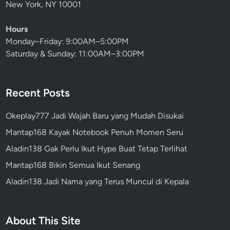
New York, NY 10001
Hours
Monday–Friday: 9:00AM–5:00PM
Saturday & Sunday: 11:00AM–3:00PM
Recent Posts
Okeplay777 Jadi Wajah Baru yang Mudah Disukai
Mantap168 Kayak Notebook Penuh Momen Seru
Aladin138 Gak Perlu Ikut Hype Buat Tetap Terlihat
Mantap168 Bikin Semua Ikut Senang
Aladin138 Jadi Nama yang Terus Muncul di Kepala
About This Site