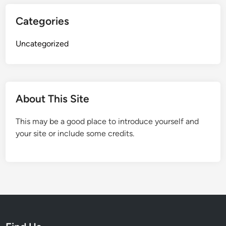
a
s
Categories
g
a
i
N
Uncategorized
k
a
e
t
M
u
a
r
n
a
About This Site
t
l
a
This may be a good place to introduce yourself and
p
your site or include some credits.
1
6
8