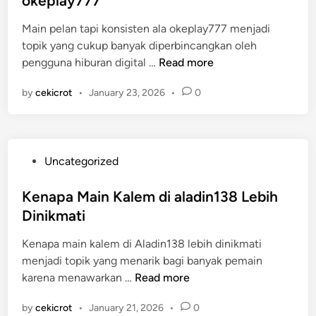
okeplay777
e
e
i
n
Main pelan tapi konsisten ala okeplay777 menjadi
d
n
t
topik yang cukup banyak diperbincangkan oleh
i
1
a
M
pengguna hiburan digital …
Read more
n
3
n
a
8
g
by
cekicrot
•
January 23, 2026
•
0
i
M
m
n
a
a
P
s
n
e
u
t
P
Uncategorized
l
k
a
o
a
k
p
s
Kenapa Main Kalem di aladin138 Lebih
n
e
1
t
Dinikmati
T
R
6
e
a
u
8
Kenapa main kalem di Aladin138 lebih dinikmati
d
p
t
menjadi topik yang menarik bagi banyak pemain
i
i
i
K
karena menawarkan …
Read more
n
K
n
e
o
i
by
cekicrot
•
January 21, 2026
•
0
n
n