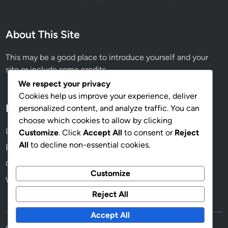
About This Site
This may be a good place to introduce yourself and your
site or include some credits.
We respect your privacy
Cookies help us improve your experience, deliver
Meta
personalized content, and analyze traffic. You can
choose which cookies to allow by clicking
Log in
Customize
. Click
Accept All
to consent or
Reject
All
to decline non-essential cookies.
Entries feed
Comments feed
Customize
WordPress.org
Reject All
Accept All