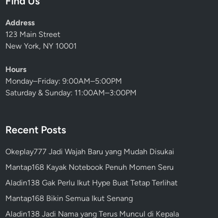
Find Us
Address
123 Main Street
New York, NY 10001
Hours
Monday–Friday: 9:00AM–5:00PM
Saturday & Sunday: 11:00AM–3:00PM
Recent Posts
Okeplay777 Jadi Wajah Baru yang Mudah Disukai
Mantap168 Kayak Notebook Penuh Momen Seru
Aladin138 Gak Perlu Ikut Hype Buat Tetap Terlihat
Mantap168 Bikin Semua Ikut Senang
Aladin138 Jadi Nama yang Terus Muncul di Kepala