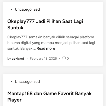
t
e
n
I
p
P
Uncategorized
1
s
l
o
3
i
a
s
Okeplay777 Jadi Pilihan Saat Lagi
8
W
y
t
Suntuk
d
a
7
e
a
k
7
Okeplay777 semakin banyak dilirik sebagai platform
d
n
t
7
hiburan digital yang mampu menjadi pilihan saat lagi
i
A
u
O
suntuk. Banyak …
Read more
n
l
L
k
u
u
by
cekicrot
•
February 18, 2026
•
0
e
r
a
p
G
n
l
a
g
a
m
P
Uncategorized
y
e
o
7
y
s
Mantap168 dan Game Favorit Banyak
7
a
t
Player
7
n
e
J