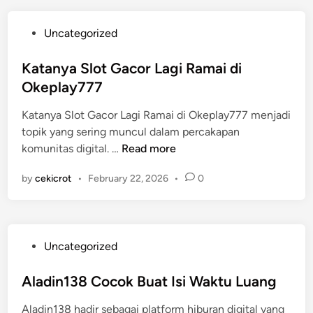
l
u
P
Uncategorized
m
o
M
s
Katanya Slot Gacor Lagi Ramai di
a
t
Okeplay777
s
e
u
Katanya Slot Gacor Lagi Ramai di Okeplay777 menjadi
d
k
topik yang sering muncul dalam percakapan
i
M
K
komunitas digital. …
Read more
n
a
a
n
by
cekicrot
•
February 22, 2026
•
0
t
t
a
a
n
p
y
1
P
Uncategorized
a
6
o
S
8
s
Aladin138 Cocok Buat Isi Waktu Luang
l
?
t
o
B
Aladin138 hadir sebagai platform hiburan digital yang
e