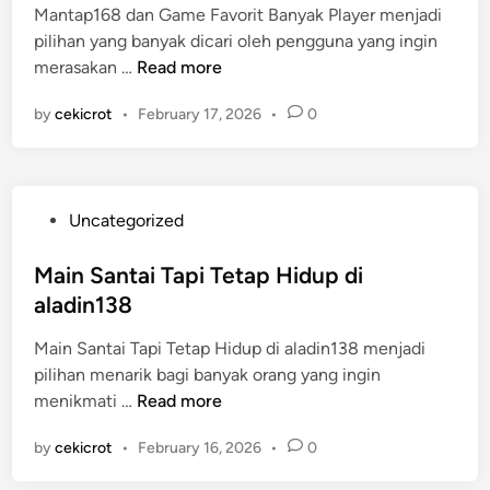
g
Mantap168 dan Game Favorit Banyak Player menjadi
d
a
E
pilihan yang banyak dicari oleh pengguna yang ingin
i
d
n
M
merasakan …
Read more
n
i
a
a
P
k
by
cekicrot
•
February 17, 2026
•
0
n
i
D
t
l
i
a
i
i
p
h
k
P
Uncategorized
1
a
u
o
6
n
t
s
Main Santai Tapi Tetap Hidup di
8
S
i
t
aladin138
d
a
n
e
a
a
Main Santai Tapi Tetap Hidup di aladin138 menjadi
d
n
t
pilihan menarik bagi banyak orang yang ingin
i
G
L
M
menikmati …
Read more
n
a
a
a
m
g
by
cekicrot
•
February 16, 2026
•
0
i
e
i
n
F