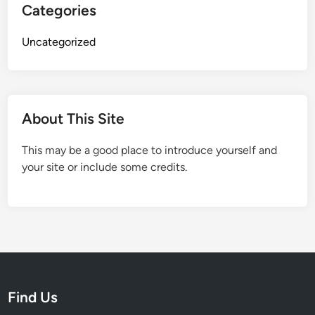
Categories
g
a
e
m
Uncategorized
n
a
M
n
a
i
n
About This Site
L
a
This may be a good place to introduce yourself and
g
your site or include some credits.
i
Find Us