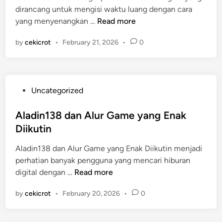
t
u
dirancang untuk mengisi waktu luang dengan cara
d
G
r
A
yang menyenangkan …
Read more
i
a
u
l
n
c
a
by
cekicrot
•
February 21, 2026
•
0
a
o
n
d
r
i
L
n
a
P
Uncategorized
1
g
o
3
i
s
Aladin138 dan Alur Game yang Enak
8
R
t
Diikutin
C
a
e
o
m
Aladin138 dan Alur Game yang Enak Diikutin menjadi
d
c
a
perhatian banyak pengguna yang mencari hiburan
i
o
i
A
digital dengan …
Read more
n
k
d
l
B
i
by
cekicrot
•
February 20, 2026
•
0
a
u
O
d
a
k
i