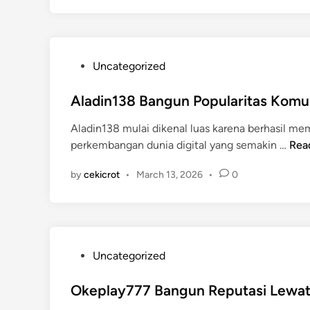
t
i
a
a
f
t
p
f
1
o
P
Uncategorized
6
r
o
8
m
s
Aladin138 Bangun Popularitas Komu
B
K
t
a
Aladin138 mulai dikenal luas karena berhasil m
o
e
n
A
perkembangan dunia digital yang semakin …
Rea
m
d
g
l
u
i
u
by
cekicrot
•
March 13, 2026
•
0
a
n
n
n
d
i
B
i
t
a
n
a
s
1
s
i
P
Uncategorized
3
D
s
o
8
i
P
s
Okeplay777 Bangun Reputasi Lewat
B
g
e
t