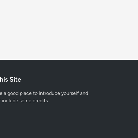
his Site
e a good place to introduce yourself and
r include some credits.