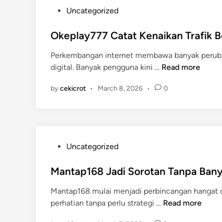
1
u
p
P
Uncategorized
3
n
u
o
8
i
t
s
Okeplay777 Catat Kenaikan Trafik B
B
t
a
t
i
a
Perkembangan internet membawa banyak peruba
s
e
k
s
O
digital. Banyak pengguna kini …
Read more
i
d
i
k
L
i
n
by
cekicrot
•
March 8, 2026
•
0
e
e
n
T
p
w
i
l
a
m
a
t
e
y
K
l
P
Uncategorized
7
o
i
o
7
n
n
s
Mantap168 Jadi Sorotan Tanpa Ban
7
s
e
t
C
i
Mantap168 mulai menjadi perbincangan hangat d
M
e
a
s
M
perhatian tanpa perlu strategi …
Read more
a
d
t
t
a
k
i
a